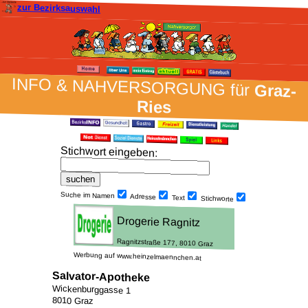
zur Bezirksauswahl
INFO & NAH­VER­SORG­UNG für
Graz-
Ries
Stich­wort ein­geben
:
Suche im Namen
Adresse
Text
Stich­worte
Werbung auf www.heinzelmaennchen.at
Salvator-Apotheke
Wickenburggasse 1
8010 Graz