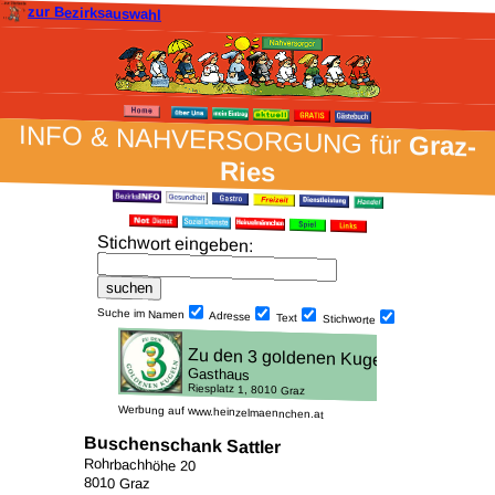
zur Bezirksauswahl
INFO & NAH­VER­SORG­UNG für
Graz-
Ries
Stich­wort ein­geben
:
Suche im Namen
Adresse
Text
Stich­worte
Werbung auf www.heinzelmaennchen.at
Buschenschank Sattler
Rohrbachhöhe 20
8010 Graz