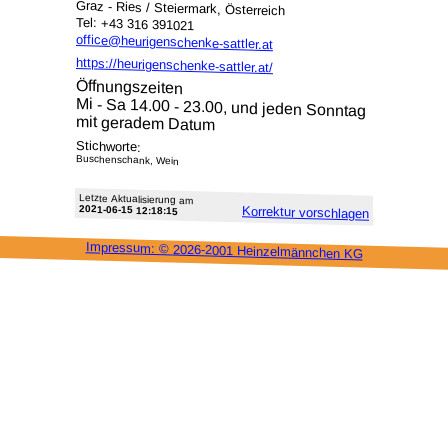
Graz - Ries / Steiermark, Österreich
Tel: +43 316 391021
office@heurigenschenke-sattler.at
https://heurigenschenke-sattler.at/
Öffnungszeiten
Mi - Sa 14.00 - 23.00, und jeden Sonntag
mit geradem Datum
Stichworte:
Buschenschank, Wein
Letzte Aktu­alisie­rung am
2021-06-15 12:18:15
Korrektur vor­schlagen
Impressum: ©
2026-2001 Heinzel­männchen KG