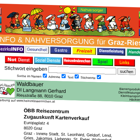
INFO & NAH­VER­SORG­UNG für
Graz-Rie
Stich­wort ein­geben
Suche im Namen
Adresse
Text
Stich­worte
erbung auf www.heinzelmaennchen.at
ÖBB Reisezentrum
Zugauskunft Kartenverkauf
Europaplatz 4
8020 Graz
Graz - Innere Stadt, St. Leonhard, Geidorf, Lend,
Gries, Jakomini, Liebenau, St. Peter, Waltendorf,
Ries, Mariatrost, Andritz, Gösting, Eggenberg,
Wetzelsdorf, Straßgang und Puntigam /