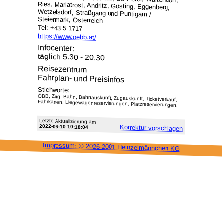
Steiermark, Österreich
Tel: +43 5 1717
https://www.oebb.at/
Infocenter:
täglich 5.30 - 20.30
Reisezentrum
Fahrplan- und Preisinfos
Stichworte:
ÖBB, Zug, Bahn, Bahnauskunft, Zugauskunft, Ticketverkauf,
Fahrkarten, Liegewagenreservierungen, Platzreservierungen,
Letzte Aktu­alisie­rung am
2022-06-10 10:18:04
Korrektur vor­schlagen
Impressum: ©
2026-2001 Heinzel­männchen KG