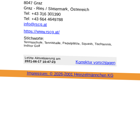
8047 Graz
Graz - Ries / Steiermark, Österreich
Tel: +43 316 301390
Tel: +43 664 4649788
info@rscg.at
https://www.rscg.at/
Stichworte:
Tennisschule, Tennishalle, Padelplätze, Squash, Tischtennis,
Indoor Golf
Letzte Aktu­alisie­rung am
2021-06-17 10:47:23
Korrektur vor­schlagen
Impressum: ©
2026-2001 Heinzel­männchen KG