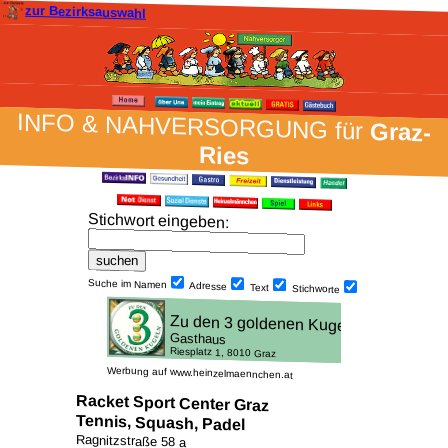
zur Bezirksauswahl
INFO & NAH­VER­SORG­UNG für
Graz-
Ries
Stich­wort ein­geben
:
Suche im Namen
Adresse
Text
Stich­worte
Werbung auf www.heinzelmaennchen.at
Racket Sport Center Graz
Tennis, Squash, Padel
Ragnitzstraße 58 a