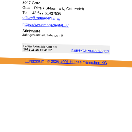
8047 Graz
Graz - Ries / Steiermark, Österreich
Tel: +43 677 61437536
office@manadental.at
https://www.manadental.at/
Stichworte:
Zahngesundheit, Zahntechnik
Letzte Aktu­alisie­rung am
2022-11-16 10:41:22
Korrektur vor­schlagen
Impressum: ©
2026-2001 Heinzel­männchen KG