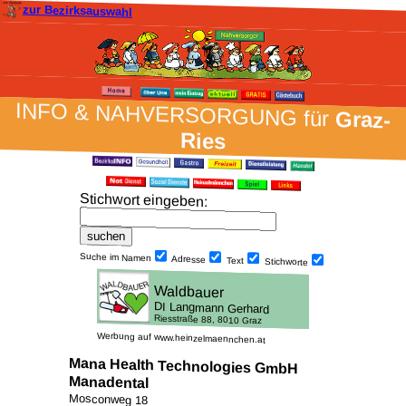
zur Bezirksauswahl
INFO & NAH­VER­SORG­UNG für
Graz-
Ries
Stich­wort ein­geben
:
Suche im Namen
Adresse
Text
Stich­worte
Werbung auf www.heinzelmaennchen.at
Mana Health Technologies GmbH
Manadental
Mosconweg 18